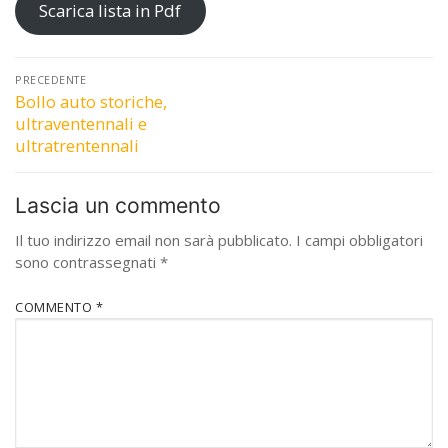
Scarica lista in Pdf
Navigazione
PRECEDENTE
articoli
Bollo auto storiche,
Articolo
ultraventennali e
precedente:
ultratrentennali
Lascia un commento
Il tuo indirizzo email non sarà pubblicato.
I campi obbligatori
sono contrassegnati
*
COMMENTO
*