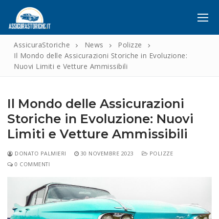
Vai
al
contenuto
AssicuraStoriche
News
Polizze
Il Mondo delle Assicurazioni Storiche in Evoluzione:
Nuovi Limiti e Vetture Ammissibili
Home
Chi Siamo
Il Mondo delle Assicurazioni
Polizze
Storiche in Evoluzione: Nuovi
Limiti e Vetture Ammissibili
Polizze per Veicoli Ventennali
Servizi
Polizze per Veicoli Over 30
Istruttoria Pratica ASI
News
DONATO PALMIERI
30 NOVEMBRE 2023
POLIZZE
0 COMMENTI
Polizze Cumulative
Riduzione Bollo Auto
Contatti
Altre Polizze
Assistenza Stradale
Tutela Legale